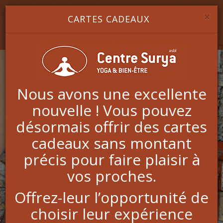
Image 1
Image 2
Image 3
YOGA & BIEN-ÊTRE
×
CARTES CADEAUX
Nous avons une excellente
Actualités
nouvelle ! Vous pouvez
désormais offrir des cartes
CHEQUE CADEAU
cadeaux sans montant
précis pour faire plaisir à
26-03-2026
vos proches.
Vous avez envie de faire plaisir à une personne de
Offrez-leur l’opportunité de
votre entourage ?
Offrez-lui une bulle d'oxygène, un moment de détente
choisir leur expérience
dans notre centre :