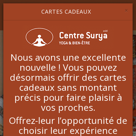
Image 1
Image 2
Image 3
YOGA & BIEN-ÊTRE
×
CARTES CADEAUX
Nous avons une excellente
nouvelle ! Vous pouvez
Coaching Business
désormais offrir des cartes
cadeaux sans montant
précis pour faire plaisir à
J’accompagne les entrepreneur(es), les indépendant(es)
et les chef(fes) d’entreprise dans un coaching orienté
vos proches.
business.
Offrez-leur l’opportunité de
On travaille concrètement, stratégiquement et
opérationnellement sur les projets
choisir leur expérience
professionnels.