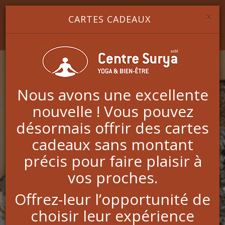
Image 1
Image 2
Image 3
YOGA & BIEN-ÊTRE
×
CARTES CADEAUX
Nous avons une excellente
nouvelle ! Vous pouvez
Massage traditionnel
désormais offrir des cartes
Balinais
cadeaux sans montant
précis pour faire plaisir à
vos proches.
Plus qu'un Rituel, un voyage sensoriel !!
Depuis les millénaires, le massage traditionnel balinais
Offrez-leur l’opportunité de
étire le rétablissement de l'équilibre entre le corps et
choisir leur expérience
l'âme.
Le massage balinais combine plusieurs techniques de