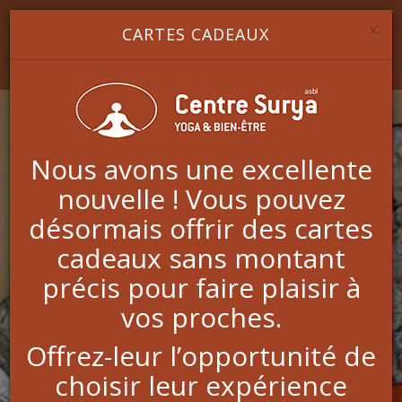
Image 1
Image 2
Image 3
YOGA & BIEN-ÊTRE
×
CARTES CADEAUX
Nous avons une excellente
nouvelle ! Vous pouvez
Sexothérapie
désormais offrir des cartes
cadeaux sans montant
précis pour faire plaisir à
R
etrouver une relation apaisée au corps, à l’intimité et
à la sexualité, après 40 ans
.
vos proches.
Sexothérapeute, auteure, coach en
Offrez-leur l’opportunité de
développement personnel, coach en pré-
ménopause, ménopause, andropause,
choisir leur expérience
formatrice et conférencière, j’accompagne les