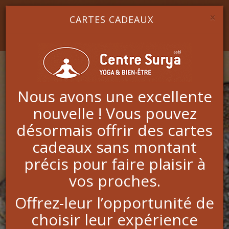
Image 1
Image 2
Image 3
YOGA & BIEN-ÊTRE
×
CARTES CADEAUX
Nous avons une excellente
nouvelle ! Vous pouvez
CHEQUE CADEAU
désormais offrir des cartes
A la recherche d'un cadeau original ?
cadeaux sans montant
précis pour faire plaisir à
vos proches.
COURS DE YOGA en juillet et
août
Offrez-leur l’opportunité de
choisir leur expérience
Profitez des grandes vacances pour essayer le
YOGA