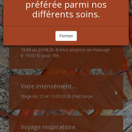
préférée parmi nos
différents soins.
Shiatsu
Fermer
Envie d'un bon SHIATSU? Edmund Robinson,
professionnel et formateur, sera chez nous du
18.08 au 24.08.26. Il vous propose un massage
d' 1h15/30 pour 75€.
Vivre intensément...
Stage les 12 et 13.09.2026 chez Surya
Voyage respiratoire