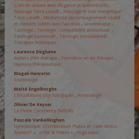
(L’art de séduire avec élégance et authenticité)
,
Massage Terra Luna©
,
Massage et soin énergétique :
Terra Luna©
,
Mediumnité (accompagnement intuitif
et contacts subtils avec l’au-delà)
,
Sexothérapie
,
Tarologie
,
Tarologie : compatibilité amoureuse.
,
Tarologie business©
,
Tarologie immobilière©
,
Thérapies holistiques
Laurence Deglume
Ateliers d'Art-thérapie
,
Formation en Art-thérapie
,
Hypnose thérapeutique
Magali Henrotin
Sophrologie
Maïté Engelborghs
Consultations psychologiques
,
Kinésiologie
Olivier De Keyser
La Pleine Conscience (MBSR)
Pascale Vanbellinghen
Gymnastique: «Combinaison Pilates et Taille-Abdos-
fessiers* » , « 100 % Pilates »
,
Yoga Ados