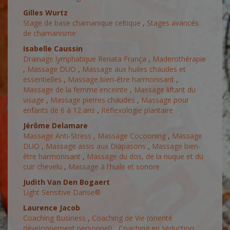
Gilles Wurtz
Stage de base chamanique celtique
,
Stages avancés
de chamanisme
Isabelle Caussin
Drainage lymphatique Renata França
,
Maderothérapie
,
Massage DUO
,
Massage aux huiles chaudes et
essentielles
,
Massage bien-être harmonisant
,
Massage de la femme enceinte
,
Massage liftant du
visage
,
Massage pierres chaudes
,
Massage pour
enfants de 6 à 12 ans
,
Réflexologie plantaire
Jérôme Delamare
Massage Anti-Stress
,
Massage Cocooning
,
Massage
DUO
,
Massage assis aux Diapasons
,
Massage bien-
être harmonisant
,
Massage du dos, de la nuque et du
cuir chevelu
,
Massage à l'huile et sonore
Judith Van Den Bogaert
Light Sensitive Danse®
Laurence Jacob
Coaching Business
,
Coaching de Vie (orienté
développement personnel)
,
Coaching en séduction