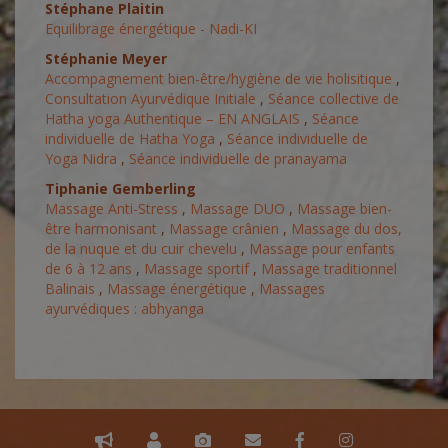
Stéphane Plaitin
Equilibrage énergétique - Nadi-KI
Stéphanie Meyer
Accompagnement bien-être/hygiène de vie holisitique
,
Consultation Ayurvédique Initiale
,
Séance collective de
Hatha yoga Authentique – EN ANGLAIS
,
Séance
individuelle de Hatha Yoga
,
Séance individuelle de
Yoga Nidra
,
Séance individuelle de pranayama
Tiphanie Gemberling
Massage Anti-Stress
,
Massage DUO
,
Massage bien-
être harmonisant
,
Massage crânien
,
Massage du dos,
de la nuque et du cuir chevelu
,
Massage pour enfants
de 6 à 12 ans
,
Massage sportif
,
Massage traditionnel
Balinais
,
Massage énergétique
,
Massages
ayurvédiques : abhyanga