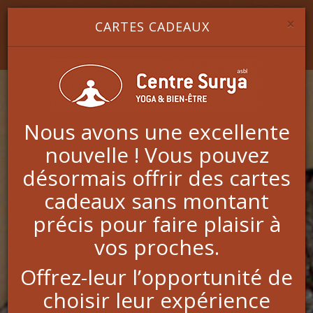
Image 1
Image 2
Image 3
YOGA & BIEN-ÊTRE
×
CARTES CADEAUX
Nous avons une excellente
nouvelle ! Vous pouvez
Praticiens
désormais offrir des cartes
cadeaux sans montant
précis pour faire plaisir à
Alice Barney
Astrologie (Alice Barney - Elie Lison)
,
Numérologie
vos proches.
Anne Depasse
Offrez-leur l’opportunité de
Massage Cocooning
,
Massage DUO
,
Massage
Suédois
,
Massage bien-être harmonisant
,
Massage
choisir leur expérience
crânien
,
Massage de la femme enceinte
,
Massage