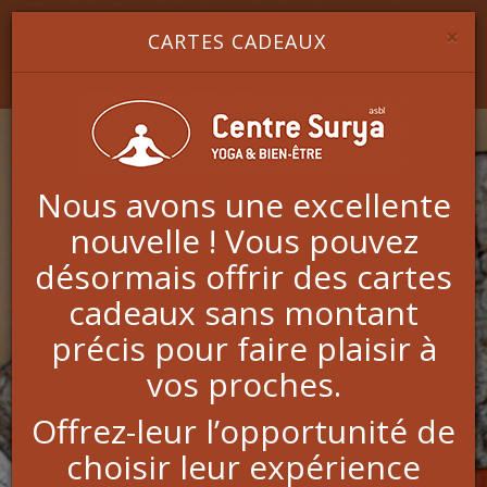
Image 1
Image 2
Image 3
YOGA & BIEN-ÊTRE
×
CARTES CADEAUX
Nous avons une excellente
nouvelle ! Vous pouvez
Réflexologie plantaire
désormais offrir des cartes
causale
cadeaux sans montant
précis pour faire plaisir à
vos proches.
La réflexologie plantaire
causale
, est une approche
différente de la réflexologie plantaire.
Offrez-leur l’opportunité de
En réflexologie classique, le massage a pour but de
créer une réaction dans la partie correspondante du
choisir leur expérience
corps et d'entrainer un équilibre.