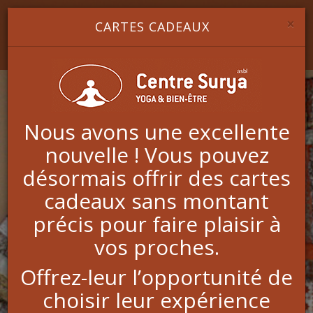
Image 1
Image 2
Image 3
YOGA & BIEN-ÊTRE
×
CARTES CADEAUX
Nous avons une excellente
nouvelle ! Vous pouvez
Drainage lymphatique
désormais offrir des cartes
Renata França
cadeaux sans montant
précis pour faire plaisir à
vos proches.
Le drainage lymphatique de la Méthode Renata França
se distingue des techniques traditionnelles par son
Offrez-leur l’opportunité de
toucher précis, avec un rythme, des pressions, des
pompages, des glissements et des manœuvres
choisir leur expérience
totalement différents, qui permettent d'obtenir des