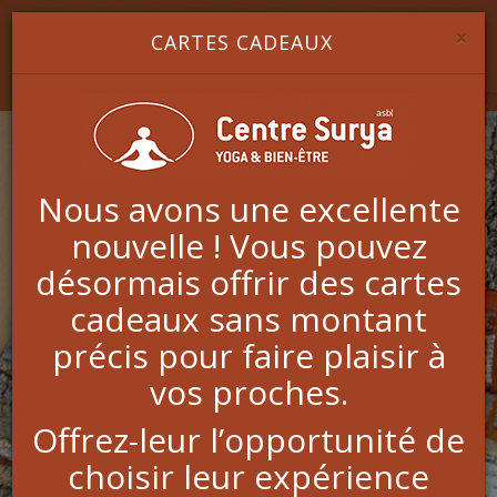
Image 1
Image 2
Image 3
YOGA & BIEN-ÊTRE
×
CARTES CADEAUX
Nous avons une excellente
nouvelle ! Vous pouvez
Massage à 4 mains
désormais offrir des cartes
cadeaux sans montant
précis pour faire plaisir à
Ce massage consiste en un massage complet du corps
effectué par deux thérapeutes de façon synchronisée.
vos proches.
Il n'est pas possible de se concentrer sur tous les
Offrez-leur l’opportunité de
mouvements puisqu'il y a plus de deux mains.
De ce fait, vous plongez dans un état de sérénité
choisir leur expérience
absolue et de total lâcher prise. Les sensations sont