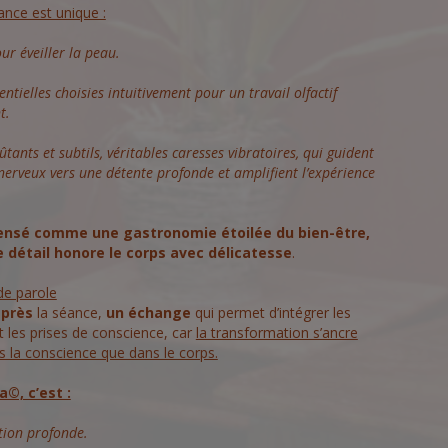
nce est unique :
ur éveiller la peau.
entielles choisies intuitivement pour un travail olfactif
t.
ûtants et subtils, véritables caresses vibratoires, qui guident
nerveux vers une détente profonde et amplifient l’expérience
ensé comme une gastronomie étoilée du bien-être,
 détail honore le corps avec délicatesse
.
e parole
près
la séance,
un échange
qui permet d’intégrer les
t les prises de conscience, car
la transformation s’ancre
s la conscience que dans le corps.
©, c’est :
tion profonde.