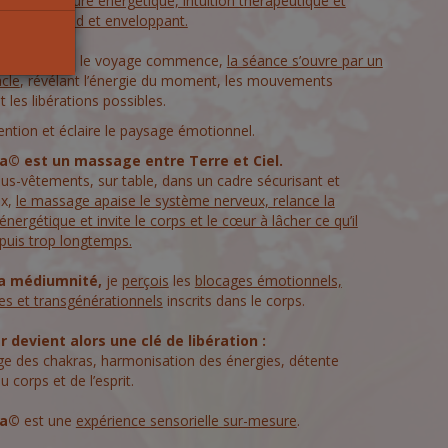
mnité, lecture énergétique, intuition thérapeutique et
ux, profond et enveloppant.
mier instant, le voyage commence,
la séance s’ouvre par un
acle
, révélant l’énergie du moment, les mouvements
t les libérations possibles.
ntention et éclaire le paysage émotionnel.
a© est un massage entre Terre et Ciel.
us-vêtements, sur table, dans un cadre sécurisant et
ux,
le massage apaise le système nerveux, relance la
 énergétique et invite le corps et le cœur à lâcher ce qu’il
epuis trop longtemps.
 médiumnité,
je
perçois
les
blocages émotionnels,
es et transgénérationnels
inscrits dans le corps.
 devient alors une clé de libération :
age des chakras, harmonisation des énergies, détente
 corps et de l’esprit.
na©
est une
expérience sensorielle sur-mesure
.