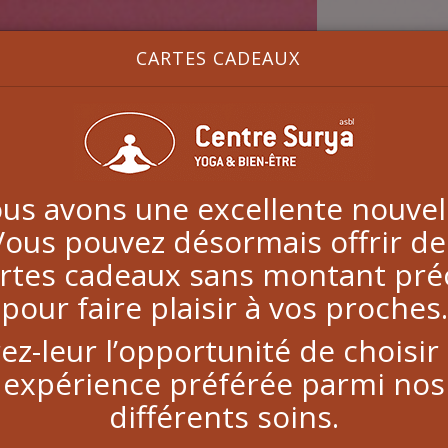
CARTES CADEAUX
Mass
Le massage
us avons une excellente nouvell
Le corps s
Vous pouvez désormais offrir de
Terra Lun
rtes cadeaux sans montant pré
pour faire plaisir à vos proches.
C’est un
ri
reconnex
ez-leur l’opportunité de choisir
- la Terre e
expérience préférée parmi nos
- le corps, 
différents soins.
Créé par L