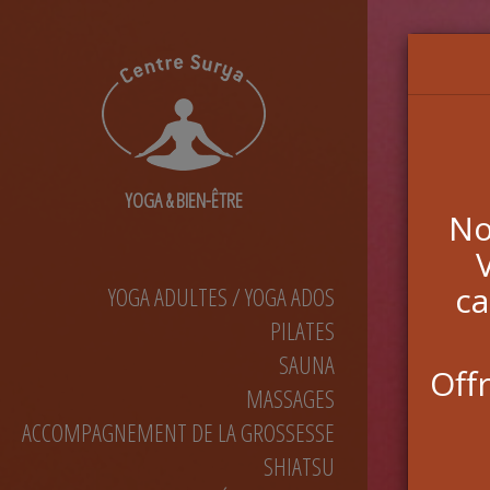
Image 1
Massage
bien-
être
harmonisant
Massages
Californien
Massage
énergétique
Massage
YOGA & BIEN-ÊTRE
du
No
dos,
de
la
nuque
ca
YOGA ADULTES / YOGA ADOS
et
PILATES
du
cuir
SAUNA
chevelu
Offr
MASSAGES
Massage
crânien
ACCOMPAGNEMENT DE LA GROSSESSE
Massage
Fusion
SHIATSU
dos-