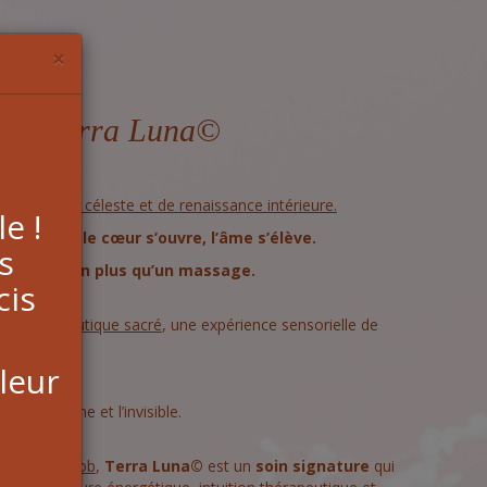
×
age Terra Luna©
 d’ancrage céleste et de renaissance intérieure.
e !
’enracine, le cœur s’ouvre, l’âme s’élève.
s
a© est bien plus qu’un massage.
cis
tuel thérapeutique sacré
, une expérience sensorielle de
ion
entre :
 leur
t le Ciel,
le cœur, l’âme et l’invisible.
aurence Jacob
,
Terra Luna©
est un
soin signature
qui