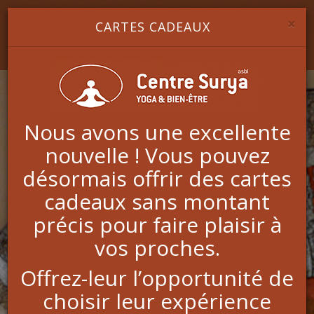
Image 1
Image 2
Image 3
YOGA & BIEN-ÊTRE
×
CARTES CADEAUX
Nous avons une excellente
Praticiens
nouvelle ! Vous pouvez
désormais offrir des cartes
Edmund Robinson
cadeaux sans montant
précis pour faire plaisir à
Edmund est praticien et formateur en Shiatsu depuis
vos proches.
presque 30 ans.
Offrez-leur l’opportunité de
Après ses études en philosophie à l'université de
Leicester (Angleterre) il a travaillé plusieurs années
choisir leur expérience
comme technicien du son dans des studios
d'enregistrement anglais et français. Il vit en France