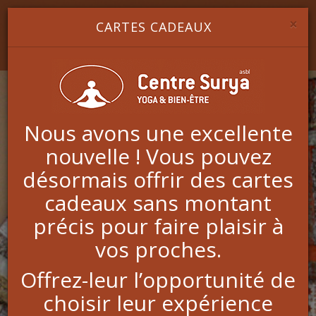
Image 1
Image 2
Image 3
YOGA & BIEN-ÊTRE
×
CARTES CADEAUX
Nous avons une excellente
nouvelle ! Vous pouvez
désormais offrir des cartes
CENTRE SURYA - YOGA ET
cadeaux sans montant
BIEN-ÊTRE
précis pour faire plaisir à
DÉCOUVREZ LES BÉNÉFICES DU
vos proches.
YOGA ET RETROUVEZ VOTRE
Offrez-leur l’opportunité de
STABILITÉ!
choisir leur expérience